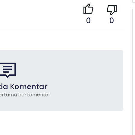
0
0
da Komentar
pertama berkomentar