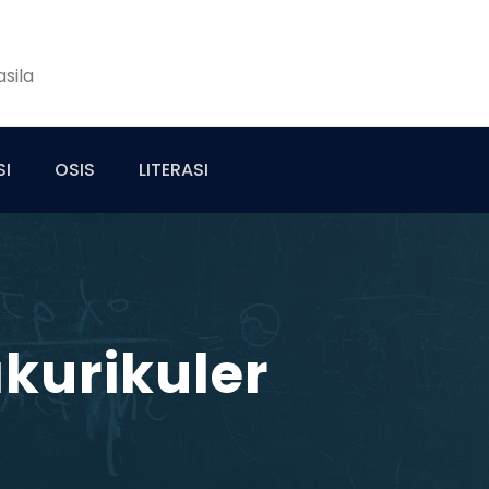
sila
SI
OSIS
LITERASI
akurikuler